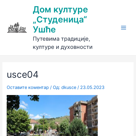
Пређи
Дом културе
на
„Студеница“
садржај
Ушће
Main
Путевима традиције,
Men
културе и духовности
usce04
Оставите коментар
/ Од:
dkusce
/
23.05.2023