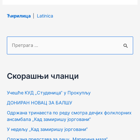
Ћирилица
|
Latinica
П
р
е
т
Скорашњи чланци
р
а
Учешће КУД „Студеница“ у Прокупљу
г
ДОНИРАН НОВАЦ ЗА БАЛШУ
а
Одржана тринаеста по реду смотра дечјих фолклорних
з
ансамбала „Кад замиришу јорговани“
а
У недељу „Кад замиришу јорговани“
:
Одржана представа за децу „Материна маза“