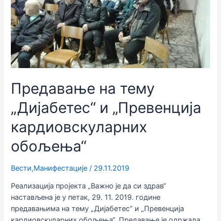
Предавање на тему
„Дијабетес“ и „Превенција
кардиовскуларних
обољења“
Вести
,
Манифестације
/
29.11.2019
Реализација пројекта „Важно је да си здрав“
настављена је у петак, 29. 11. 2019. године
предавањима на тему „Дијабетес“ и „Превенција
кардиовскуларних обољења“. Предавање је одржала