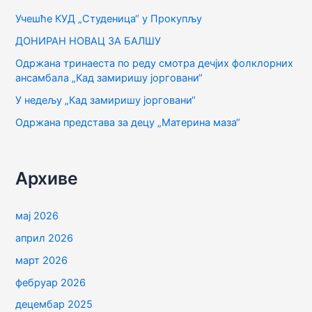
а
Учешће КУД „Студеница“ у Прокупљу
г
ДОНИРАН НОВАЦ ЗА БАЛШУ
а
Одржана тринаеста по реду смотра дечјих фолклорних
з
ансамбала „Кад замиришу јорговани“
а
У недељу „Кад замиришу јорговани“
:
Одржана представа за децу „Материна маза“
Архиве
мај 2026
април 2026
март 2026
фебруар 2026
децембар 2025