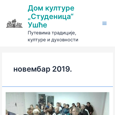
Пређи
Дом културе
на
„Студеница“
садржај
Ушће
Main
Путевима традиције,
Men
културе и духовности
новембар 2019.