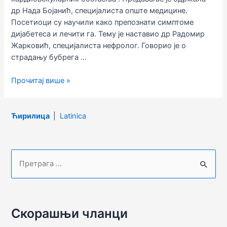
др Нада Бојанић, специјалиста опште медицине.
Посетиоци су научили како препознати симптоме
дијабетеса и лечити га. Тему је наставио др Радомир
Жарковић, специјалиста нефролог. Говорио је о
страдању бубрега …
Предавање
Прочитај више »
на
тему
„Дијабетес“
Ћирилица
|
Latinica
и
„Превенција
кардиовскуларних
П
обољења“
р
е
т
Скорашњи чланци
р