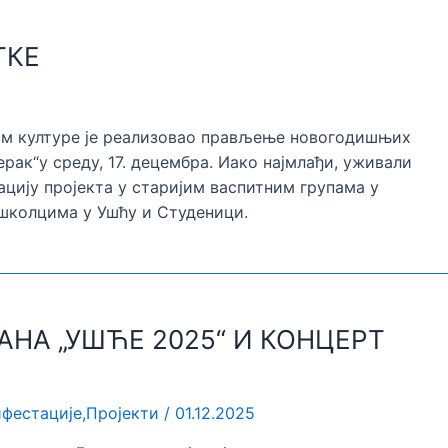
ТКЕ
Дом културе је реализовао прављење новогодишњих
ерак“у среду, 17. децембра. Иако најмлађи, уживали
ацију пројекта у старијим васпитним групама у
дшколцима у Ушћу и Студеници.
АНА „УШЋЕ 2025“ И КОНЦЕРТ
фестације
,
Пројекти
/
01.12.2025