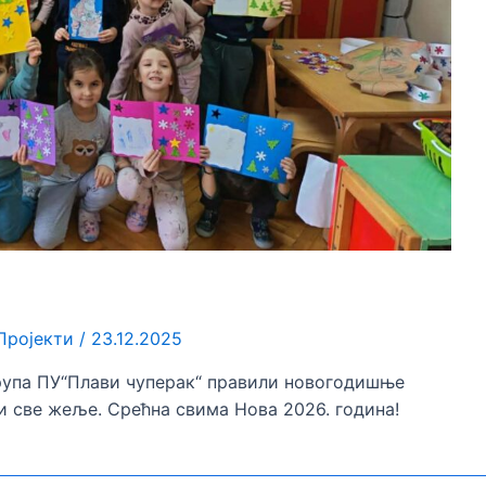
Пројекти
/
23.12.2025
група ПУ“Плави чуперак“ правили новогодишње
и све жеље. Срећна свима Нова 2026. година!