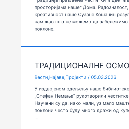
Традиција прављења честитки и цветића
просторијама нашег Дома. Радозналост, 
креативност наше Сузане Кошанин резул
нам жао што не можемо да забележимо о
поклоне.
ТРАДИЦИОНАЛНЕ ОСМО
Вести
,
Најаве
,
Пројекти
/
05.03.2026
У издвојеном одељењу наше библиотеке
„Стефан Немања“ рукотворили честитке 
Научени су да, иако мали, уз мало машт
поклони често буду много дражи од купо
…