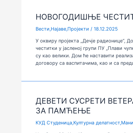
НОВОГОДИШЊЕ ЧЕСТИ
Вести
,
Најаве
,
Пројекти
/
18.12.2025
У оквиру пројекта „Дечје радионице“, 
честитки у јасленој групи ПУ „Плави чуп
су као велики. Дом ће наставити реализ
договору са васпитачима, као и са пре
ДЕВЕТИ СУСРЕТИ ВЕТЕР
ЗА ПАМЋЕЊЕ
КУД Студеница
,
Културна делатност
,
Мани