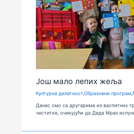
Још мало лепих жеља
Културна делатност
,
Образовни програм
,
Данас смо са другарима из васпитних 
честитке, очекујући да Деда Мраз испун