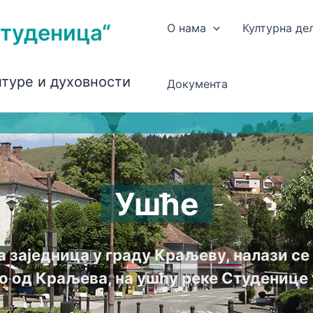
Студеница“
О нама
Културна де
лтуре и духовности
Документа
Ушће
а заједница у граду Краљеву, налази с
о од Краљева, на ушћу реке Студенице 