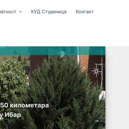
латност
КУД Студеница
Контакт
е 50 километара
у Ибар