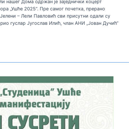
 сали нашег Дома одржан је заједнички коцерт
ора „Ушће 2025“. Пре самог почетка, прерано
 Јелени – Лели Павловић сви присутни одали су
рио гуслар Југослав Илић, члан АНИ „Јован Дучић“