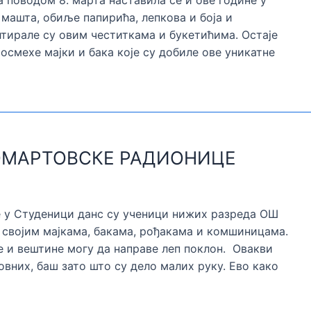
 поводом 8. марта наставила се и ове године у
машта, обиље папирића, лепкова и боја и
тирале су овим честиткама и букетићима. Остаје
смехе мајки и бака које су добиле ове уникатне
МАРТОВСКЕ РАДИОНИЦЕ
 у Студеници данс су ученици нижих разреда ОШ
својим мајкама, бакама, рођакама и комшиницама.
е и вештине могу да направе леп поклон. Овакви
вних, баш зато што су дело малих руку. Ево како