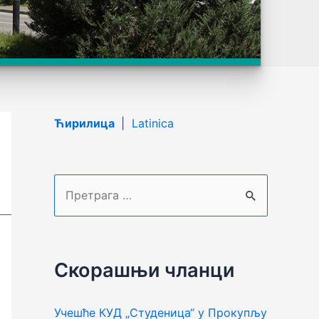
Ћирилица
|
Latinica
П
р
е
т
Скорашњи чланци
р
а
Учешће КУД „Студеница“ у Прокупљу