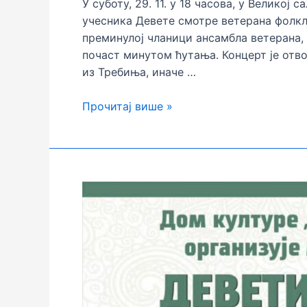
У суботу, 29. 11. у 18 часова, у Великој
учесника Девете смотре ветерана фолкл
преминулој чланици ансамбла ветерана,
почаст минутом ћутања. Концерт је отво
из Требиња, иначе …
ДЕВЕТИ
Прочитај више »
СУСРЕТИ
ВЕТЕРАНА
„УШЋЕ
2025“
И
КОНЦЕРТ
ЗА
ПАМЋЕЊЕ