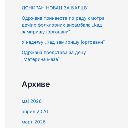
г
ДОНИРАН НОВАЦ ЗА БАЛШУ
а
Одржана тринаеста по реду смотра
з
дечјих фолклорних ансамбала „Кад
а
замиришу јорговани“
:
У недељу „Кад замиришу јорговани“
Одржана представа за децу
„Материна маза“
Архиве
мај 2026
април 2026
март 2026