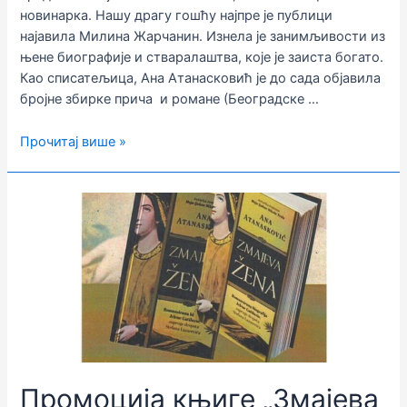
новинарка. Нашу драгу гошћу најпре је публици
најавила Милина Жарчанин. Изнела је занимљивости из
њене биографије и стваралаштва, које је заиста богато.
Као списатељица, Ана Атанасковић је до сада објавила
бројне збирке прича и романе (Београдске …
Представљена
Прочитај више »
„Змајева
Жена“
Ане
Атанасковић
Промоција књиге „Змајева