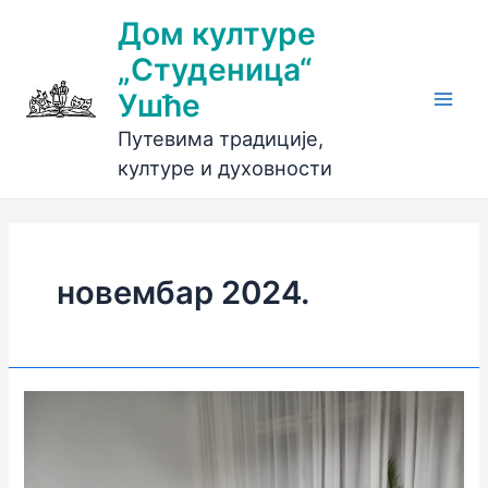
Пређи
Дом културе
на
„Студеница“
садржај
Ушће
Main
Путевима традиције,
Men
културе и духовности
новембар 2024.