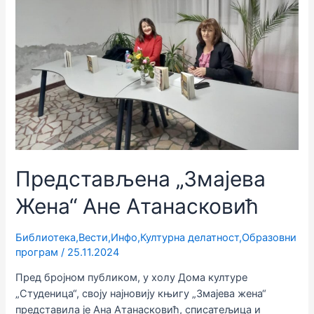
Представљена „Змајева
Жена“ Ане Атанасковић
Библиотека
,
Вести
,
Инфо
,
Културна делатност
,
Образовни
програм
/
25.11.2024
Пред бројном публиком, у холу Дома културе
„Студеница“, своју најновију књигу „Змајева жена“
представила је Ана Атанасковић, списатељица и