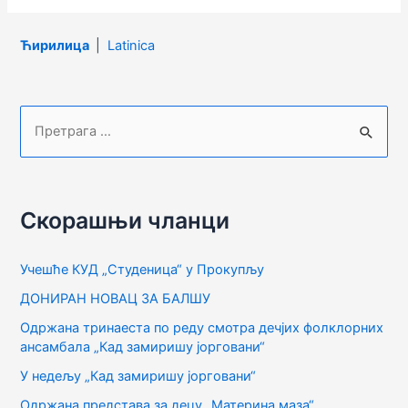
гости
–
малишани
Ћирилица
|
Latinica
из
вртића
„Плави
П
чуперак“
р
е
т
Скорашњи чланци
р
а
Учешће КУД „Студеница“ у Прокупљу
г
ДОНИРАН НОВАЦ ЗА БАЛШУ
а
Одржана тринаеста по реду смотра дечјих фолклорних
з
ансамбала „Кад замиришу јорговани“
а
У недељу „Кад замиришу јорговани“
:
Одржана представа за децу „Материна маза“