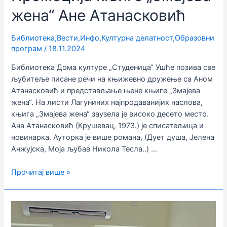
жена“ Ане Атанасковић
Библиотека
,
Вести
,
Инфо
,
Културна делатност
,
Образовни
програм
/
18.11.2024
Библиотека Дома културе „Студеница“ Ушће позива све
љубитеље писане речи на књижевно дружење са Аном
Атанасковић и представљање њене књиге „Змајева
жена“. На листи Лагуниних најпродаванијих наслова,
књига „Змајева жена“ заузела је високо десето место.
Ана Атанасковић (Крушевац, 1973.) је списатељица и
новинарка. Ауторка је више романа, (Дует душа, Јелена
Анжујска, Моја љубав Никола Тесла..) …
Промоција
Прочитај више »
књиге
„Змајева
жена“
Ане