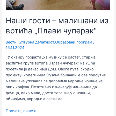
Наши гости – малишани из
вртића „Плави чуперак“
Вести
,
Културна делатност
,
Образовни програм
/
15.11.2024
У оквиру пројекта „Уз музику се расте“, старија
васпитна група вртића „Плави чуперак“ из Ушћа
посетила је данас наш Дом. Овога пута, сходно
пројекту, колегиница Сузана Кошанин је све присутне
малишане упознала са деловима народне ношње из
ових крајева. Позитивно изненађује чињеница да
дечица, иако мала, доста тога знају о ношњи,
обичајима, народним песмама …
Наши
Прочитај више »