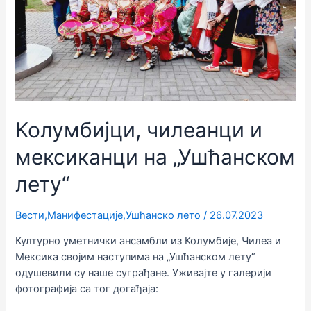
Колумбијци, чилеанци и
мексиканци на „Ушћанском
лету“
Вести
,
Манифестације
,
Ушћанско лето
/
26.07.2023
Културно уметнички ансамбли из Колумбије, Чилеа и
Мексика својим наступима на „Ушћанском лету“
одушевили су наше суграђане. Уживајте у галерији
фотографија са тог догађаја: