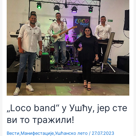
„Loco band“ у Ушћу, јер сте
ви то тражили!
Вести
,
Манифестације
,
Ушћанско лето
/
27.07.2023