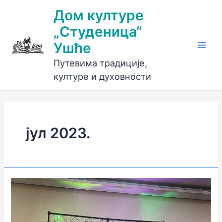
Пређи
Дом културе
на
„Студеница“
садржај
Ушће
Main
Путевима традиције,
Men
културе и духовности
јул 2023.