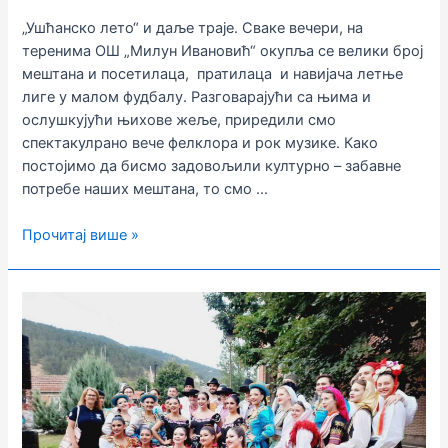
„Ушћанско лето“ и даље траје. Сваке вечери, на
теренима ОШ „Милун Ивановић“ окупља се велики број
мештана и посетилаца, пратилаца и навијача летње
лиге у малом фудбалу. Разговарајући са њима и
ослушкујући њихове жеље, приредили смо
спектакулрано вече фелклора и рок музике. Како
постојимо да бисмо задовољили културно – забавне
потребе наших мештана, то смо …
„Loco
Прочитај више »
band“
у
Ушћу,
јер
сте
ви
то
тражили!