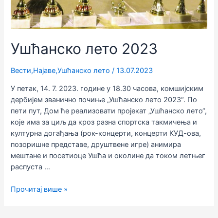
Ушћанско лето 2023
Вести
,
Најаве
,
Ушћанско лето
/
13.07.2023
У петак, 14. 7. 2023. године у 18.30 часова, комшијским
дербијем званично почиње „Ушћанско лето 2023“. По
пети пут, Дом ће реализовати пројекат „Ушћанско лето“,
које има за циљ да кроз разна спортска такмичења и
културна догађања (рок-концерти, концерти КУД-ова,
позоришне представе, друштвене игре) анимира
мештане и посетиоце Ушћа и околине да током летњег
распуста …
Ушћанско
Прочитај више »
лето
2023