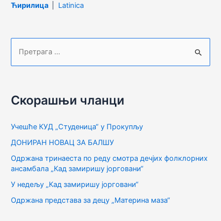
Ћирилица
|
Latinica
П
р
е
т
Скорашњи чланци
р
а
Учешће КУД „Студеница“ у Прокупљу
г
ДОНИРАН НОВАЦ ЗА БАЛШУ
а
Одржана тринаеста по реду смотра дечјих фолклорних
з
ансамбала „Кад замиришу јорговани“
а
У недељу „Кад замиришу јорговани“
:
Одржана представа за децу „Материна маза“