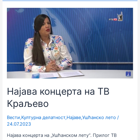
Најава концерта на ТВ
Краљево
Вести
,
Културна делатност
,
Најаве
,
Ушћанско лето
/
24.07.2023
Најава концерта на „Ушћанском лету“. Прилог ТВ