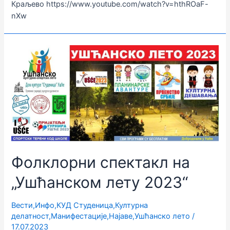
Краљево https://www.youtube.com/watch?v=hthROaF-
nXw
Фолклорни спектакл на
„Ушћанском лету 2023“
Вести
,
Инфо
,
КУД Студеница
,
Културна
делатност
,
Манифестације
,
Најаве
,
Ушћанско лето
/
17.07.2023