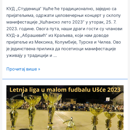
КУД „Студеница“ Ушће ће традиционално, заједно са
пријатељима, одржати целовечерњи концерт у склопу
манифестације „Ушћанско лето 2023“ у уторак, 25. 7.
2023. године. Овога пута, наши драги гости су чланови
КУД-а „Абрашевић“ из Краљева, који нам доводе
пријатеље из Мексика, Колумбије, Турске и Чилеа. Ово
је јединствена прилика да посетиоци манифестације
уживају у традицији и …
Фолклорни
Прочитај више »
спектакл
на
„Ушћанском
лету
2023“