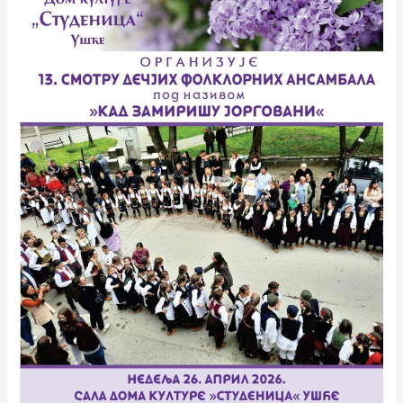
ансамбала
„Кад
замиришу
јорговани“