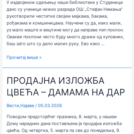
У издвојеном одељењу наше библиотеке у Студеници
данс су ученици нижих разреда ОШ „Стефан Немања“
рукотворили честитке својим мајкама, бакама,
рођакама и комшиницама. Научени су да, иако мали,
уз мало маште и вештине могу да направе леп поклон.
Овакви поклони често буду много дражи од куповних,
баш зато што су дело малих руку. Ево како …
ТРАДИЦИОНАЛНЕ
Прочитај више »
ОСМОМАРТОВСКЕ
РАДИОНИЦЕ
ПРОДАЈНА ИЗЛОЖБА
ЦВЕЋА – ДАМАМА НА ДАР
Вести
,
Најаве
/
05.03.2026
Поводом предстојећег празника, 8. марта, у нашем
Дому наредних дана постављена је продајна изложба
цвећа. Од четвртка, 5. марта па све до понедељка, 9.