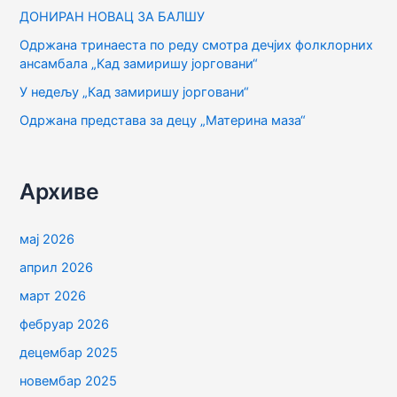
ДОНИРАН НОВАЦ ЗА БАЛШУ
а
Одржана тринаеста по реду смотра дечјих фолклорних
з
ансамбала „Кад замиришу јорговани“
а
У недељу „Кад замиришу јорговани“
:
Одржана представа за децу „Материна маза“
Архиве
мај 2026
април 2026
март 2026
фебруар 2026
децембар 2025
новембар 2025