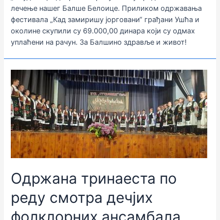
лечење нашег Балше Белоице. Приликом одржавања
фестивала „Кад замиришу јорговани“ грађани Ушћа и
околине скупили су 69.000,00 динара који су одмах
уплаћени на рачун. За Балшино здравље и живот!
Одржана тринаеста по
реду смотра дечјих
фолклорних ансамбала