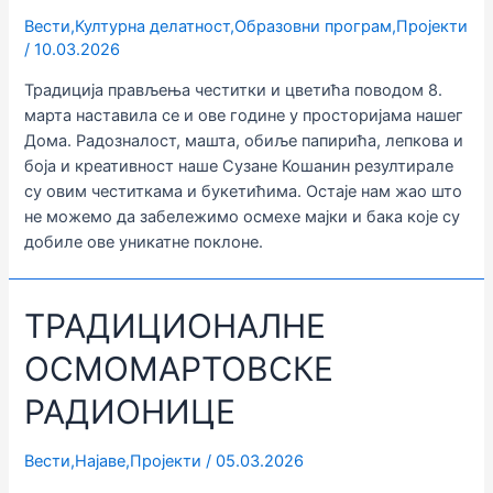
Вести
,
Културна делатност
,
Образовни програм
,
Пројекти
/
10.03.2026
Традиција прављења честитки и цветића поводом 8.
марта наставила се и ове године у просторијама нашег
Дома. Радозналост, машта, обиље папирића, лепкова и
боја и креативност наше Сузане Кошанин резултирале
су овим честиткама и букетићима. Остаје нам жао што
не можемо да забележимо осмехе мајки и бака које су
добиле ове уникатне поклоне.
ТРАДИЦИОНАЛНЕ
ОСМОМАРТОВСКЕ
РАДИОНИЦЕ
Вести
,
Најаве
,
Пројекти
/
05.03.2026