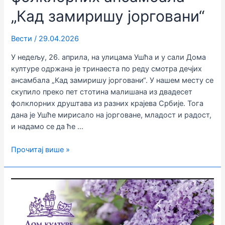
„Кад замиришу јорговани“
Вести
/
29.04.2026
У недељу, 26. априла, на улицама Ушћа и у сали Дома
културе одржана је тринаеста по реду смотра дечјих
ансамбала „Кад замиришу јорговани“. У нашем месту се
скупило преко пет стотина малишана из двадесет
фолклорних друштава из разних крајева Србије. Тога
дана је Ушће мирисало на јорговане, младост и радост,
и надамо се да ће …
Одржана
Прочитај више »
тринаеста
по
реду
смотра
дечјих
фолклорних