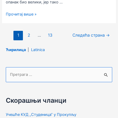
опанак био велики, јер тако …
ПОРОДИЦА
Прочитај више »
“СТУДЕНИЦА”
Кретање
1
2
…
13
Следећа страна
→
чланака
Ћирилица
|
Latinica
П
р
е
т
Скорашњи чланци
р
а
Учешће КУД „Студеница“ у Прокупљу
г