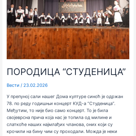
ПОРОДИЦА “СТУДЕНИЦА”
Вести
/
23.02.2026
У препуној сали нашег Дома културе синоћ је одржан
78. по реду годишњи концерт КУД-а “Студеница”.
Међутим, то није био само концерт. То је била
својеврсна прича која нас је топила од милине и
слаткоће наших најмлађих чланова, оних који су
крочили на бину чим су проходали. Можда је неки