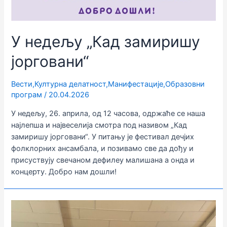
У недељу „Кад замиришу
јорговани“
Вести
,
Културна делатност
,
Манифестације
,
Образовни
програм
/
20.04.2026
У недељу, 26. априла, од 12 часова, одржаће се наша
најлепша и највеселија смотра под називом „Кад
замиришу јорговани“. У питању је фестивал дечјих
фолклорних ансамбала, и позивамо све да дођу и
присуствују свечаном дефилеу малишана а онда и
концерту. Добро нам дошли!