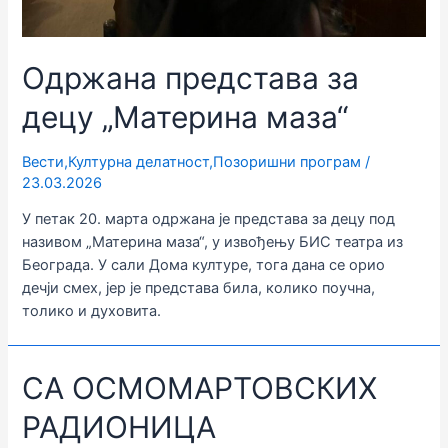
Одржана представа за
децу „Материна маза“
Вести
,
Културна делатност
,
Позоришни програм
/
23.03.2026
У петак 20. марта одржана је представа за децу под
називом „Материна маза“, у извођењу БИС театра из
Београда. У сали Дома културе, тога дана се орио
дечји смех, јер је представа била, колико поучна,
толико и духовита.
СА ОСМОМАРТОВСКИХ
РАДИОНИЦА