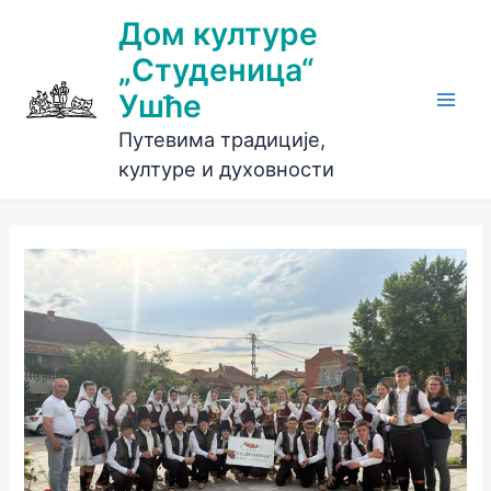
Пређи
Дом културе
на
„Студеница“
садржај
Ушће
Main
Путевима традиције,
Men
културе и духовности