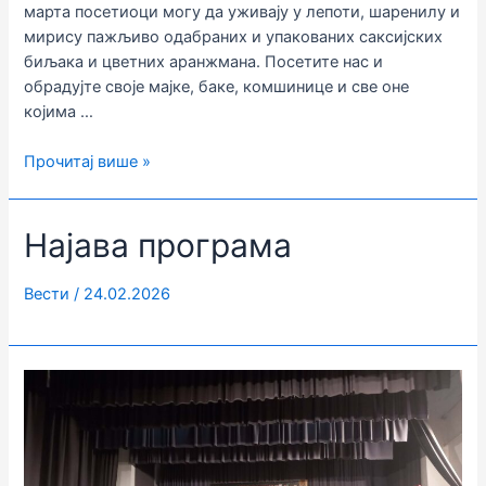
марта посетиоци могу да уживају у лепоти, шаренилу и
мирису пажљиво одабраних и упакованих саксијских
биљака и цветних аранжмана. Посетите нас и
обрадујте своје мајке, баке, комшинице и све оне
којима …
ПРОДАЈНА
Прочитај више »
ИЗЛОЖБА
ЦВЕЋА
Најава програма
–
ДАМАМА
НА
Вести
/
24.02.2026
ДАР