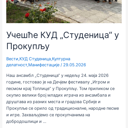
Учешће КУД „Студеница“ у
Прокупљу
Вести
,
КУД Студеница
,
Културна
делатност
,
Манифестације
/
29.05.2026
Наш ансамбл „Студеница“ у недељу 24. маја 2026
године, гостовао је на Дечјем фестивалу „Игром и
песмом крај Топлице“ у Прокупљу. Том приликом се
окупио велики број младих играча из ансамбала и
друштава из разних места и градова Србије и
Прокупље се орило од традиционалне, народне песме
и игре. Захваљујемо се прокупчанима на
добродошлици и …