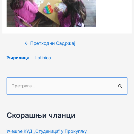
Кретање
←
Претходни Садржај
чланка
Ћирилица
|
Latinica
П
р
е
т
Скорашњи чланци
р
а
Учешће КУД „Студеница“ у Прокупљу
г