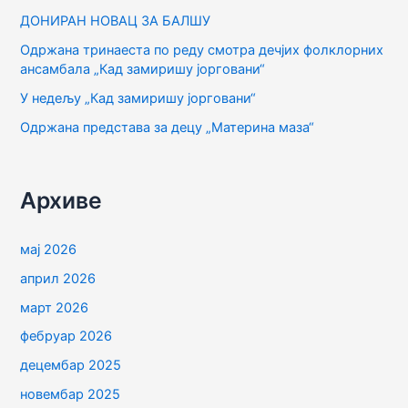
ДОНИРАН НОВАЦ ЗА БАЛШУ
а
Одржана тринаеста по реду смотра дечјих фолклорних
з
ансамбала „Кад замиришу јорговани“
а
У недељу „Кад замиришу јорговани“
:
Одржана представа за децу „Материна маза“
Архиве
мај 2026
април 2026
март 2026
фебруар 2026
децембар 2025
новембар 2025