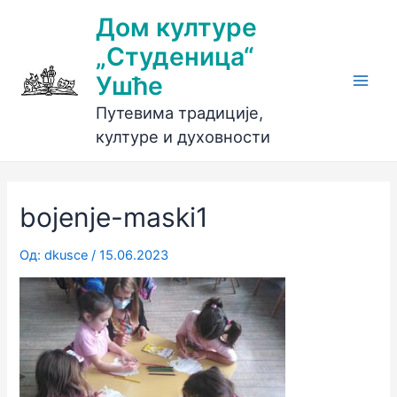
Пређи
Дом културе
на
„Студеница“
садржај
Ушће
Main
Путевима традиције,
Men
културе и духовности
bojenje-maski1
Од:
dkusce
/
15.06.2023