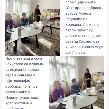
промоција књиге
„Лептирова одбрана“,
аутора Милоја
Радовића из
Краљева. Исписана
пером једног од
учесника последњег
рата за Косово, ова
књига није само скуп
догађаја на
Проклетијама и скуп
искустава са људима
са којима је провео
седам седмица у
најстрашнијим
борбама. То је пре
свега књига о
Човеку, о његовим
храбростима и
слабостима, о