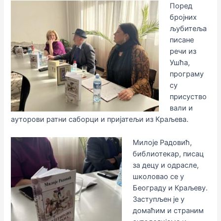
Поред
бројних
љубитеља
писане
речи из
Ушћа,
програму
су
присуство
вали и
ауторови ратни саборци и пријатељи из Краљева.
Милоје Радовић,
библиотекар, писац
за децу и одрасле,
школовао се у
Београду и Краљеву.
Заступљен је у
домаћим и страним