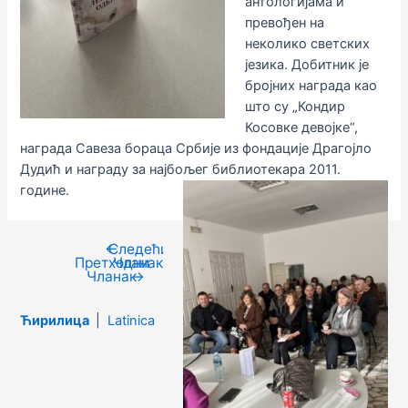
антологијама и
превођен на
неколико светских
језика. Добитник је
бројних награда као
што су „Кондир
Косовке девојке“,
награда Савеза бораца Србије из фондације Драгојло
Дудић и награду за најбољег библиотекара 2011.
године.
←
Следећи
Кретање
Претходни
Чланак
чланка
Чланак
→
Ћирилица
|
Latinica