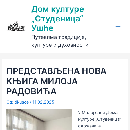
Пређи
Дом културе
на
„Студеница“
садржај
Ушће
Main
Путевима традиције,
Men
културе и духовности
ПРЕДСТАВЉЕНА НОВА
КЊИГА МИЛОЈА
РАДОВИЋА
Од:
dkusce
/
11.02.2025
У Малој сали Дома
културе „Студеница“
одржана је