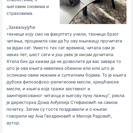
његовим сновима и
страховима.
„Захваљујући
техници коју смо на факултету учили, техници брзог
читања, проценила сам да ћу ову књижицу прочитати
за један сат. Уместо тих сат времена, читала сам је
неких пет, шест сати и још увек је нисам дочитала.
Хтела бих да кажем да не дозволите да вас завара то
што је ова књига невелика обимом или или што је
осликана овим нежним и суптилним бојама. То је књига
дубоке филозофско-религиозне мисли, хришћанске
мисли, и књига која тражи захтевног и
заинтересованог читаоца и његову пуну пажњу“, рекла
је директорка Дома Анђелија Стефановић на самом
почетку. Затим су госте поздравили и о књизи
говорили мр Ана Гвозденовић и Милоје Радовић,
аутор.