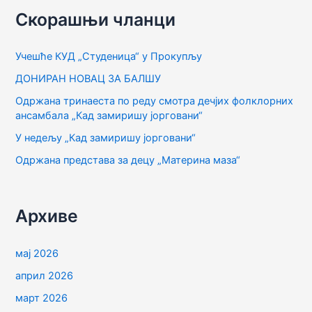
т
Скорашњи чланци
р
а
Учешће КУД „Студеница“ у Прокупљу
г
ДОНИРАН НОВАЦ ЗА БАЛШУ
а
Одржана тринаеста по реду смотра дечјих фолклорних
з
ансамбала „Кад замиришу јорговани“
а
У недељу „Кад замиришу јорговани“
:
Одржана представа за децу „Материна маза“
Архиве
мај 2026
април 2026
март 2026