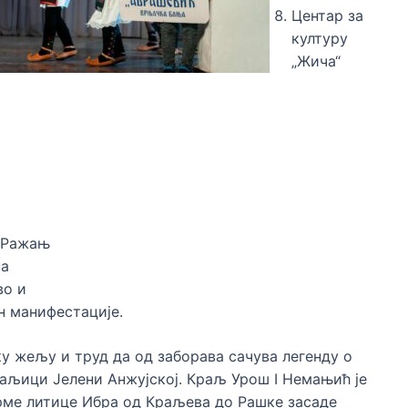
Центар за
културу
„Жича“
, Ражањ
на
во и
н манифестације.
ку жељу и труд да од заборава сачува легенду о
раљици Јелени Анжујској. Краљ Урош I Немањић је
трме литице Ибра од Краљева до Рашке засаде