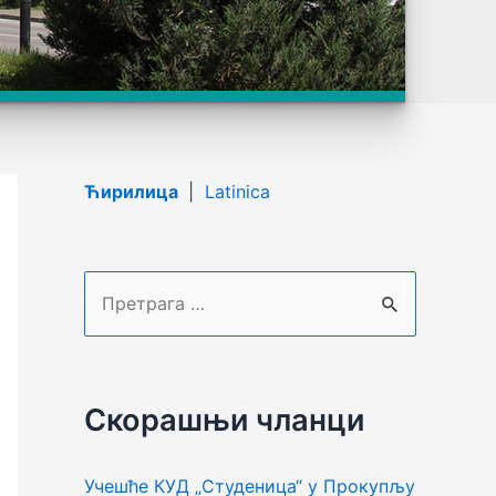
Ћирилица
|
Latinica
П
р
е
т
Скорашњи чланци
р
а
Учешће КУД „Студеница“ у Прокупљу