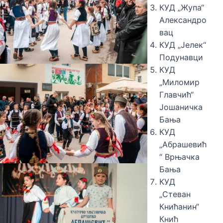
КУД „Жупа“
Александро
вац
КУД „Јелек“
Подунавци
КУД
„Миломир
Главчић“
Јошаничка
Бања
КУД
„Абрашевић
“ Врњачка
Бања
КУД
„Стеван
Книћанин“
Кнић