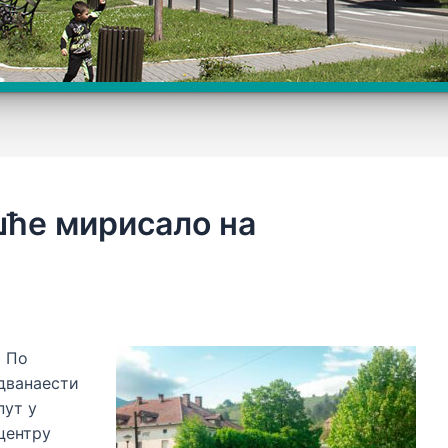
шће мирисало на
По
дванаести
пут у
центру