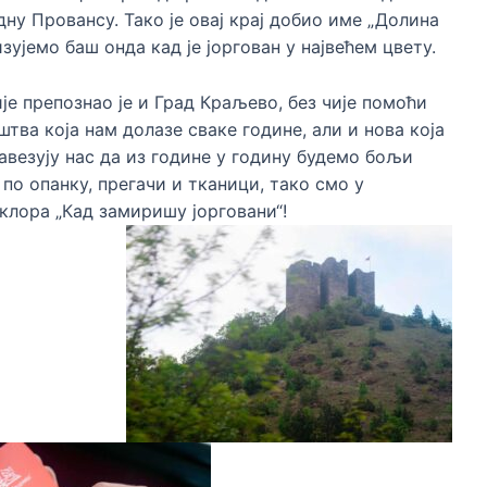
дну Провансу. Тако је овај крај добио име „Долина
зујемо баш онда кад је јоргован у највећем цвету.
е препознао је и Град Краљево, без чије помоћи
тва која нам долазе сваке године, али и нова која
авезују нас да из године у годину будемо бољи
по опанку, прегачи и тканици, тако смо у
клора „Кад замиришу јорговани“!