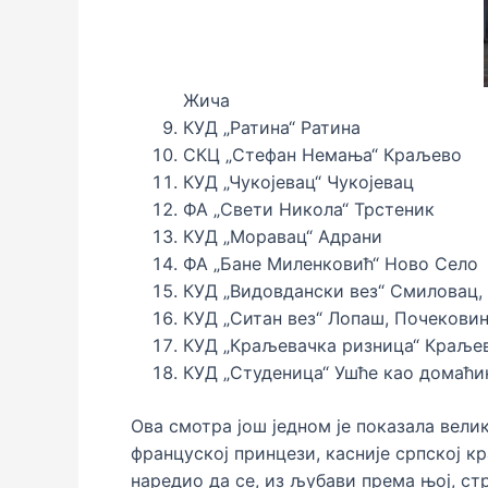
Жича
КУД „Ратина“ Ратина
СКЦ „Стефан Немања“ Краљево
КУД „Чукојевац“ Чукојевац
ФА „Свети Никола“ Трстеник
КУД „Моравац“ Адрани
ФА „Бане Миленковић“ Ново Село
КУД „Видовдански вез“ Смиловац
КУД „Ситан вез“ Лопаш, Почекови
КУД „Краљевачка ризница“ Краље
КУД „Студеница“ Ушће као домаћи
Ова смотра још једном је показала вели
француској принцези, касније српској к
наредио да се, из љубави према њој, с