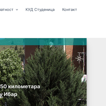
латност
КУД Студеница
Контакт
е 50 километара
у Ибар