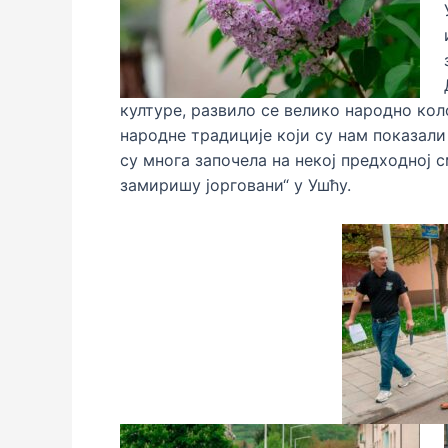
културе, развило се велико народно ко
народне традиције који су нам показали
су многа започела на некој предходној 
замиришу јорговани“ у Ушћу.