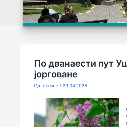
По дванаести пут У
јорговане
Од:
dkusce
/
29.04.2025