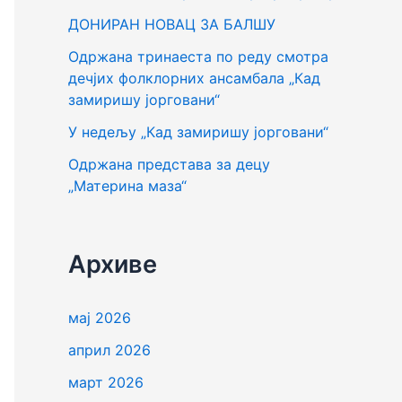
г
ДОНИРАН НОВАЦ ЗА БАЛШУ
а
Одржана тринаеста по реду смотра
з
дечјих фолклорних ансамбала „Кад
а
замиришу јорговани“
:
У недељу „Кад замиришу јорговани“
Одржана представа за децу
„Материна маза“
Архиве
мај 2026
април 2026
март 2026