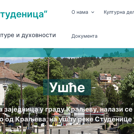
Студеница“
О нама
Културна де
лтуре и духовности
Документа
Ушће
а заједница у граду Краљеву, налази с
о од Краљева, на ушћу реке Студенице 