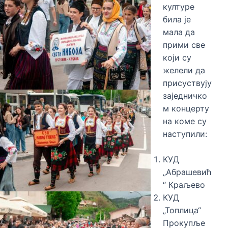
културе
била је
мала да
прими све
који су
желели да
присуствују
заједничко
м концерту
на коме су
наступили:
КУД
„Абрашевић
“ Краљево
КУД
„Топлица“
Прокупље