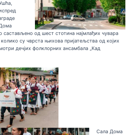
Ушћа,
испред
зграде
Дома
ло састављено од шест стотина најмлађих чувара
 колико су чврста њихова пријатељства од којих
смотри дечјих фолклорних ансамбала „Кад
Сала Дома