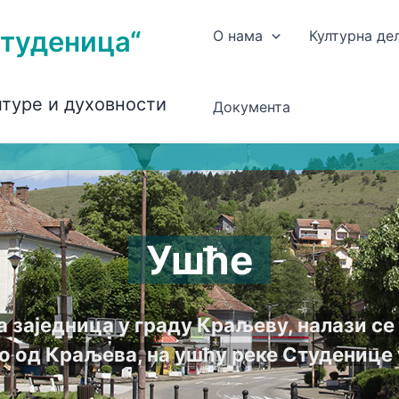
Студеница“
О нама
Културна де
лтуре и духовности
Документа
Ушће
а заједница у граду Краљеву, налази с
о од Краљева, на ушћу реке Студенице 