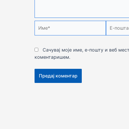
Име*
Е-
пошта*
Сачувај моје име, е-пошту и веб мес
коментаришем.