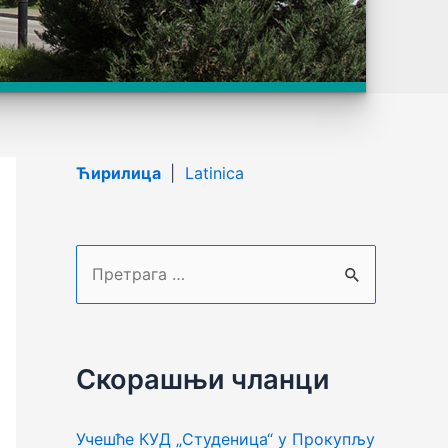
Ћирилица
|
Latinica
П
р
е
т
Скорашњи чланци
р
а
Учешће КУД „Студеница“ у Прокупљу