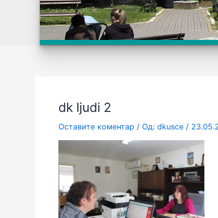
dk ljudi 2
Оставите коментар
/ Од:
dkusce
/
23.05.