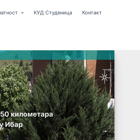
латност
КУД Студеница
Контакт
е 50 километара
у Ибар