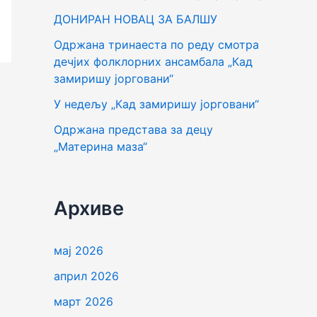
г
ДОНИРАН НОВАЦ ЗА БАЛШУ
а
Одржана тринаеста по реду смотра
з
дечјих фолклорних ансамбала „Кад
а
замиришу јорговани“
:
У недељу „Кад замиришу јорговани“
Одржана представа за децу
„Материна маза“
Архиве
мај 2026
април 2026
март 2026