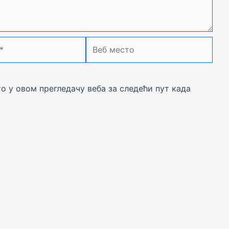
Веб
место
то у овом прегледачу веба за следећи пут када