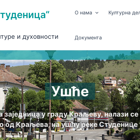
Студеница“
О нама
Културна де
лтуре и духовности
Документа
Ушће
а заједница у граду Краљеву, налази с
о од Краљева, на ушћу реке Студенице 