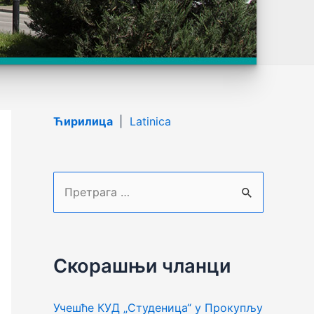
Ћирилица
|
Latinica
П
р
е
т
Скорашњи чланци
р
а
Учешће КУД „Студеница“ у Прокупљу