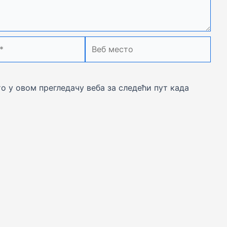
Веб
место
то у овом прегледачу веба за следећи пут када