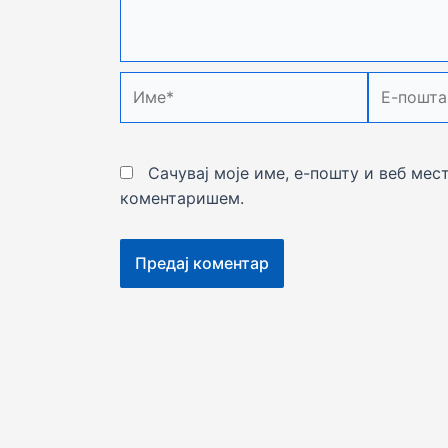
Име*
Е-
пошта*
Сачувај моје име, е-пошту и веб мес
коментаришем.