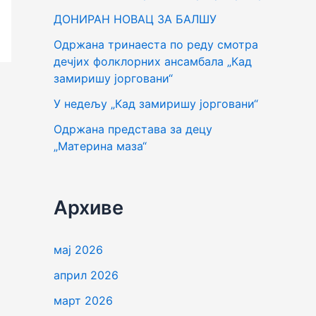
г
ДОНИРАН НОВАЦ ЗА БАЛШУ
а
Одржана тринаеста по реду смотра
з
дечјих фолклорних ансамбала „Кад
а
замиришу јорговани“
:
У недељу „Кад замиришу јорговани“
Одржана представа за децу
„Материна маза“
Архиве
мај 2026
април 2026
март 2026