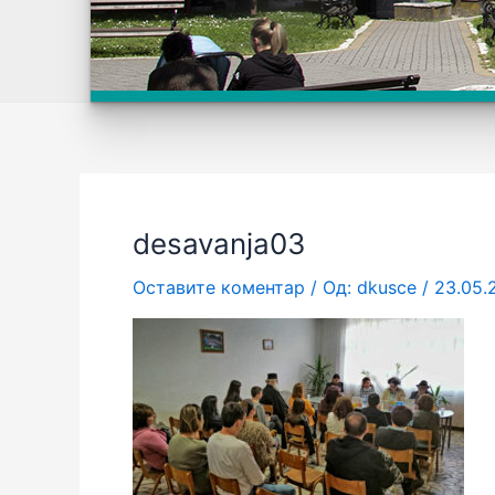
desavanja03
Оставите коментар
/ Од:
dkusce
/
23.05.