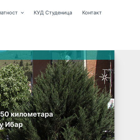
латност
КУД Студеница
Контакт
е 50 километара
у Ибар