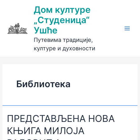
Пређи
Дом културе
на
„Студеница“
садржај
Ушће
Main
Путевима традиције,
Men
културе и духовности
Библиотека
ПРЕДСТАВЉЕНА НОВА
КЊИГА МИЛОЈА