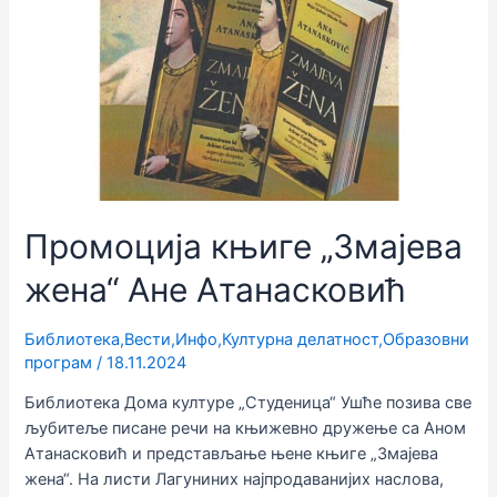
Ане
Атанасковић
Промоција књиге „Змајева
жена“ Ане Атанасковић
Библиотека
,
Вести
,
Инфо
,
Културна делатност
,
Образовни
програм
/
18.11.2024
Библиотека Дома културе „Студеница“ Ушће позива све
љубитеље писане речи на књижевно дружење са Аном
Атанасковић и представљање њене књиге „Змајева
жена“. На листи Лагуниних најпродаванијих наслова,