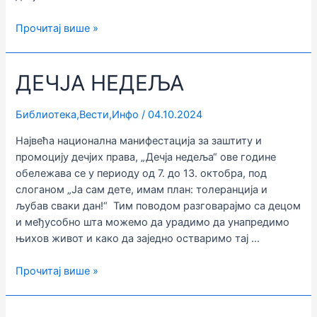
Обележена
Прочитај више »
Дечја
недеља
ДЕЧЈА НЕДЕЉА
Библиотека
,
Вести
,
Инфо
/
04.10.2024
Највећа национална манифестација за заштиту и
промоцију дечјих права, „Дечја недеља“ ове године
обележава се у периоду од 7. до 13. октобра, под
слоганом „Ја сам дете, имам план: толеранција и
љубав сваки дан!“ Тим поводом разговарајмо са децом
и међусобно шта можемо да урадимо да унапредимо
њихов живот и како да заједно остваримо тај …
ДЕЧЈА
Прочитај више »
НЕДЕЉА