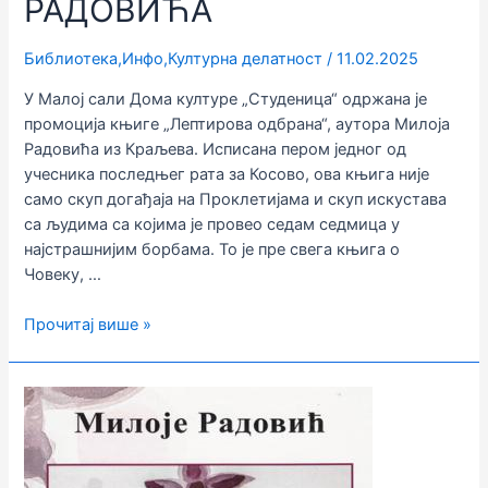
РАДОВИЋА
Библиотека
,
Инфо
,
Културна делатност
/
11.02.2025
У Малој сали Дома културе „Студеница“ одржана је
промоција књиге „Лептирова одбрана“, аутора Милоја
Радовића из Краљева. Исписана пером једног од
учесника последњег рата за Косово, ова књига није
само скуп догађаја на Проклетијама и скуп искустава
са људима са којима је провео седам седмица у
најстрашнијим борбама. То је пре свега књига о
Човеку, …
ПРЕДСТАВЉЕНА
Прочитај више »
НОВА
КЊИГА
МИЛОЈА
РАДОВИЋА