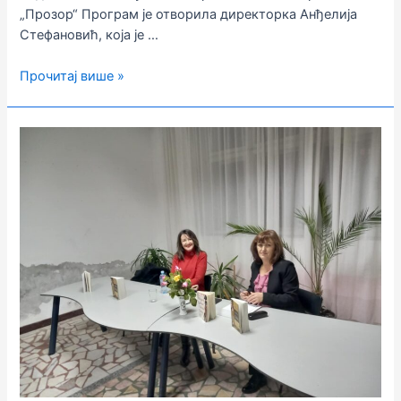
„Прозор“ Програм је отворила директорка Анђелија
Стефановић, која је …
ПРЕДСТАВЉЕНИ
Прочитај више »
КЊИГА
И
ФИЛМ
„МАЛА
ПРИЧА
О
ВЕЛИКОЈ
ЖИЧИ“