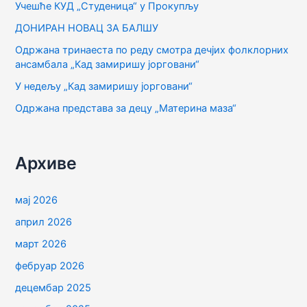
Учешће КУД „Студеница“ у Прокупљу
г
ДОНИРАН НОВАЦ ЗА БАЛШУ
а
Одржана тринаеста по реду смотра дечјих фолклорних
з
ансамбала „Кад замиришу јорговани“
а
У недељу „Кад замиришу јорговани“
:
Одржана представа за децу „Материна маза“
Архиве
мај 2026
април 2026
март 2026
фебруар 2026
децембар 2025