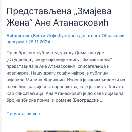
Представљена „Змајева
Жена“ Ане Атанасковић
Библиотека
,
Вести
,
Инфо
,
Културна делатност
,
Образовни
програм
/
25.11.2024
Пред бројном публиком, у холу Дома културе
„Студеница“, своју најновију књигу „Змајева жена“
представила је Ана Атанасковић, списатељица и
новинарка. Нашу драгу гошћу најпре је публици
најавила Милина Жарчанин. Изнела је занимљивости из
њене биографије и стваралаштва, које је заиста богато.
Као списатељица, Ана Атанасковић је до сада објавила
бројне збирке прича и романе (Београдске …
Представљена
Прочитај више »
„Змајева
Жена“