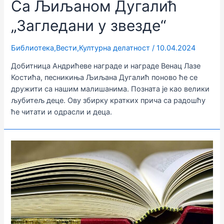
Са Љиљаном Дугалић
„Загледани у звезде“
Библиотека
,
Вести
,
Културна делатност
/
10.04.2024
Добитница Андрићеве награде и награде Венац Лазе
Костића, песникиња Љиљана Дугалић поново ће се
дружити са нашим малишанима. Позната је као велики
љубитељ деце. Ову збирку кратких прича са радошћу
ће читати и одрасли и деца.