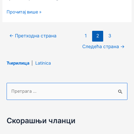
ПОЗИВ
Прочитај више »
ЗА
БЕСПЛАТНО
УЧЛАЊЕЊЕ
Кретање
←
Претходна страна
1
2
3
ПОВОДОМ
чланака
ДАНА
Следећа страна
→
БИБЛИОТЕКАРА
Ћирилица
|
Latinica
П
р
е
т
Скорашњи чланци
р
а