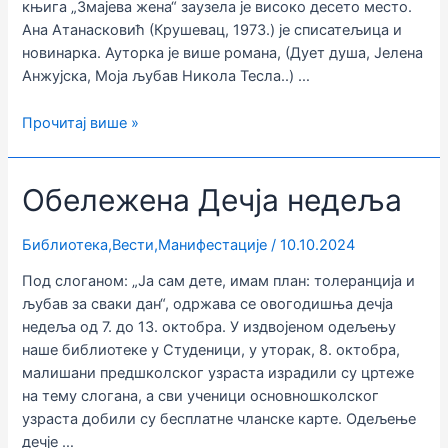
књига „Змајева жена“ заузела је високо десето место.
Ана Атанасковић (Крушевац, 1973.) је списатељица и
новинарка. Ауторка је више романа, (Дует душа, Јелена
Анжујска, Моја љубав Никола Тесла..) …
Промоција
Прочитај више »
књиге
„Змајева
Обележена Дечја недеља
жена“
Ане
Атанасковић
Библиотека
,
Вести
,
Манифестације
/
10.10.2024
Под слоганом: „Ја сам дете, имам план: толеранција и
љубав за сваки дан“, одржава се овогодишња дечја
недеља од 7. до 13. октобра. У издвојеном одељењу
наше библиотеке у Студеници, у уторак, 8. октобра,
малишани предшколског узраста израдили су цртеже
на тему слогана, а сви ученици основношколског
узраста добили су бесплатне чланске карте. Одељење
дечје …