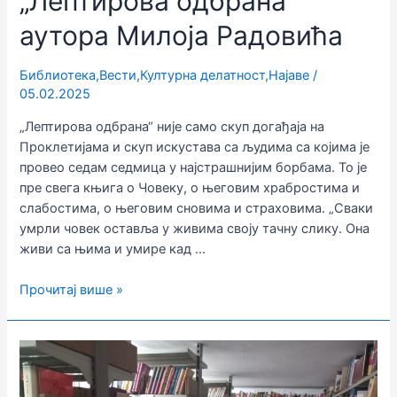
„Лептирова одбрана“
аутора Милоја Радовића
Библиотека
,
Вести
,
Културна делатност
,
Најаве
/
05.02.2025
„Лептирова одбрана“ није само скуп догађаја на
Проклетијама и скуп искустава са људима са којима је
провео седам седмица у најстрашнијим борбама. То је
пре свега књига о Човеку, о његовим храбростима и
слабостима, о његовим сновима и страховима. „Сваки
умрли човек оставља у живима своју тачну слику. Она
живи са њима и умире кад …
Представљање
Прочитај више »
књиге
„Лептирова
одбрана“
аутора
Милоја