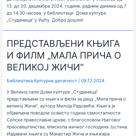
13. до 20. децембра 2024. године, радним данима од 7
до 14.30 часова, у библиотеци Дома културе
„Студеница“ у Ушћу. Добро дошли!
ПРЕДСТАВЉЕНИ КЊИГА
И ФИЛМ „МАЛА ПРИЧА О
ВЕЛИКОЈ ЖИЧИ“
Библиотека
,
Културна делатност
/
09.12.2024
У Великој сали Дома културе „Студеница“
представљени су књига и филм за децу „Мала прича о
великој Жичи“, аутора Милоја Радовића. Књига је
објављена поводом осамсто година самосталности
Српске православне цркве, с благословом Његовог
преосвештенства, епископа жичког господина Јустина.
Издавачи књиге су Манастир Жича и књижара