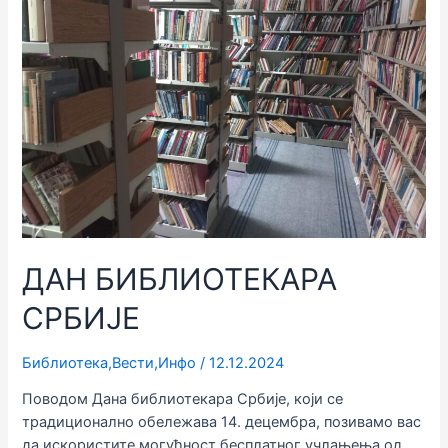
Радовића
ДАН БИБЛИОТЕКАРА
СРБИЈЕ
Библиотека
,
Вести
,
Инфо
/
12.12.2024
Поводом Дана библиотекара Србије, који се
традиционално обележава 14. децембра, позивамо вас
да искористите могућност бесплатног учлањења од