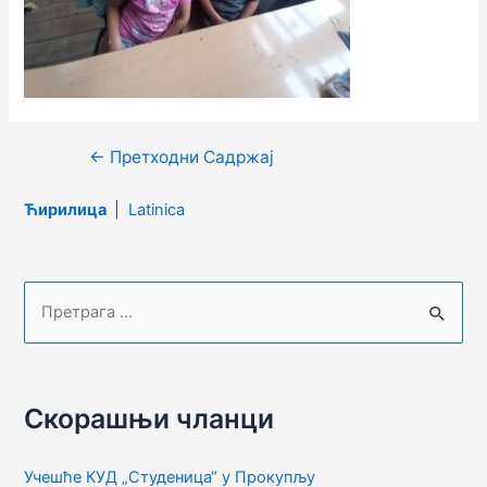
Кретање
←
Претходни Садржај
чланка
Ћирилица
|
Latinica
П
р
е
т
Скорашњи чланци
р
а
Учешће КУД „Студеница“ у Прокупљу
г