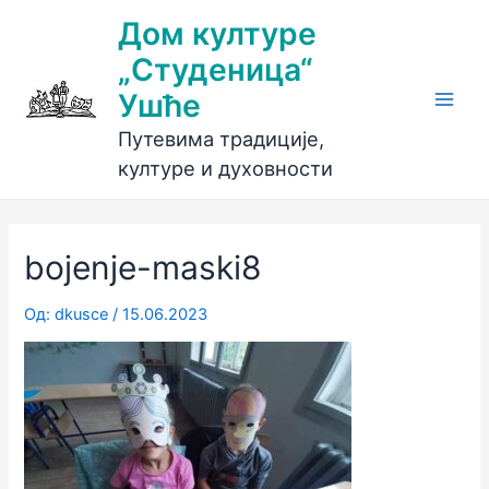
Пређи
Дом културе
на
„Студеница“
садржај
Ушће
Main
Путевима традиције,
Men
културе и духовности
bojenje-maski8
Од:
dkusce
/
15.06.2023