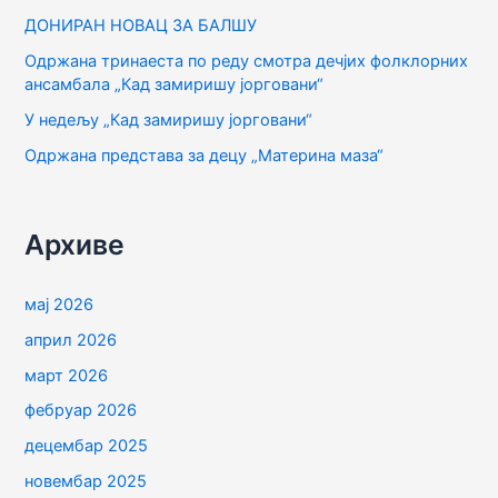
ДОНИРАН НОВАЦ ЗА БАЛШУ
а
Одржана тринаеста по реду смотра дечјих фолклорних
з
ансамбала „Кад замиришу јорговани“
а
У недељу „Кад замиришу јорговани“
:
Одржана представа за децу „Материна маза“
Архиве
мај 2026
април 2026
март 2026
фебруар 2026
децембар 2025
новембар 2025