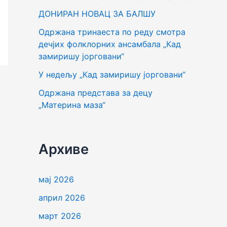
г
ДОНИРАН НОВАЦ ЗА БАЛШУ
а
Одржана тринаеста по реду смотра
з
дечјих фолклорних ансамбала „Кад
а
замиришу јорговани“
:
У недељу „Кад замиришу јорговани“
Одржана представа за децу
„Материна маза“
Архиве
мај 2026
април 2026
март 2026