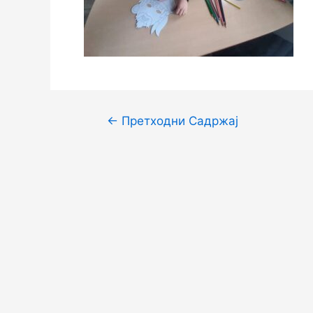
Кретање
←
Претходни Садржај
чланка