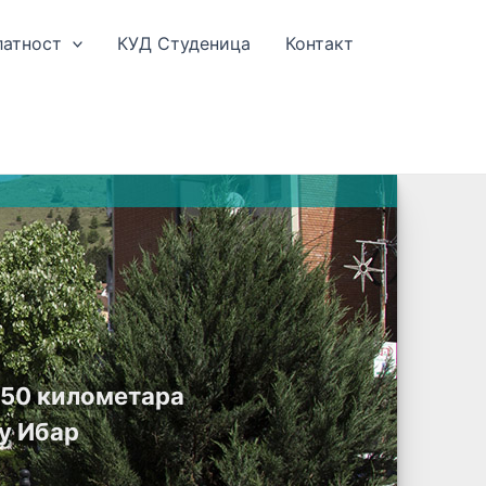
латност
КУД Студеница
Контакт
е 50 километара
у Ибар