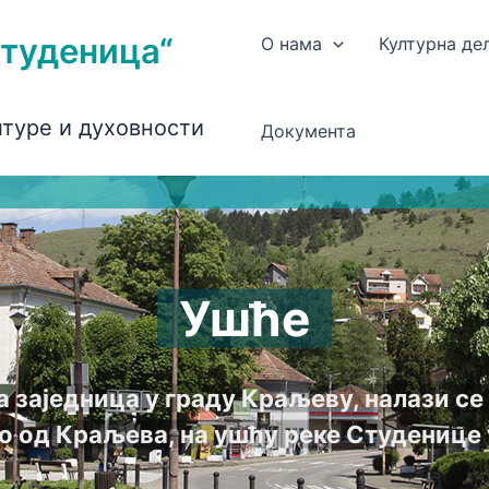
Студеница“
О нама
Културна де
лтуре и духовности
Документа
Ушће
а заједница у граду Краљеву, налази с
о од Краљева, на ушћу реке Студенице 