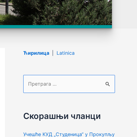
Ћирилица
|
Latinica
П
р
е
т
Скорашњи чланци
р
а
Учешће КУД „Студеница“ у Прокупљу