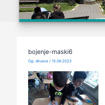
bojenje-maski6
Од:
dkusce
/
15.06.2023