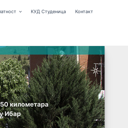
латност
КУД Студеница
Контакт
е 50 километара
у Ибар