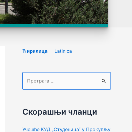
Ћирилица
|
Latinica
П
р
е
т
Скорашњи чланци
р
а
Учешће КУД „Студеница“ у Прокупљу