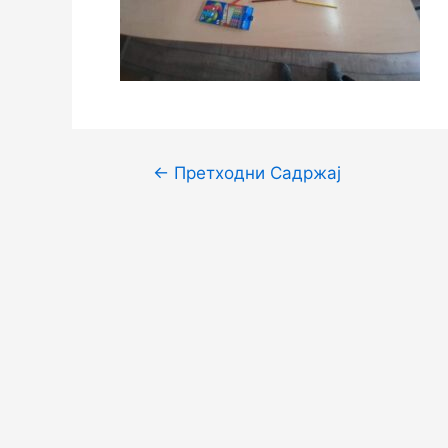
Кретање
←
Претходни Садржај
чланка