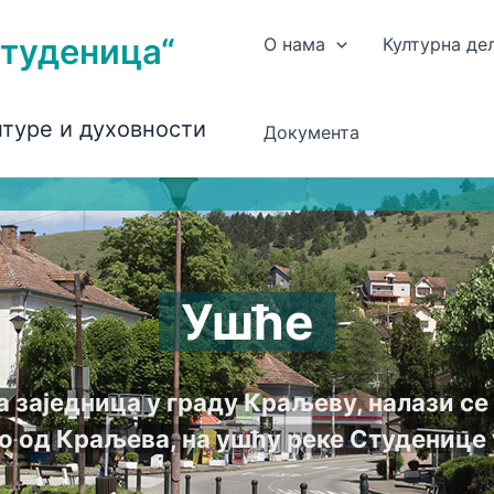
Студеница“
О нама
Културна де
лтуре и духовности
Документа
Ушће
а заједница у граду Краљеву, налази с
о од Краљева, на ушћу реке Студенице 