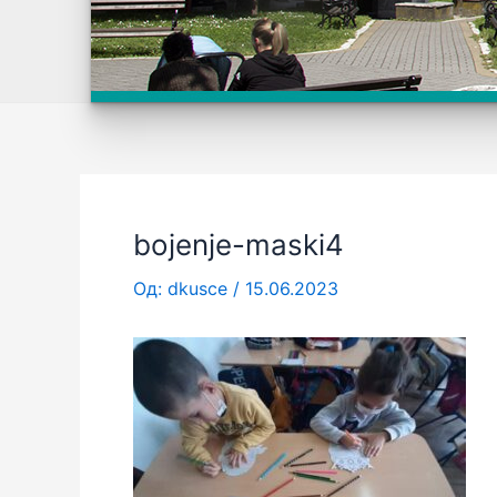
bojenje-maski4
Од:
dkusce
/
15.06.2023