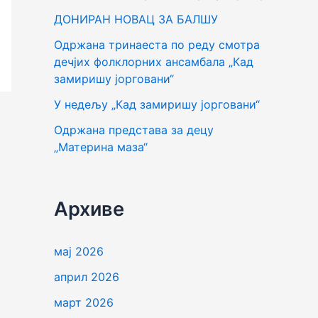
г
ДОНИРАН НОВАЦ ЗА БАЛШУ
а
Одржана тринаеста по реду смотра
з
дечјих фолклорних ансамбала „Кад
а
замиришу јорговани“
:
У недељу „Кад замиришу јорговани“
Одржана представа за децу
„Материна маза“
Архиве
мај 2026
април 2026
март 2026