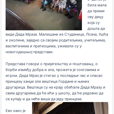
била мала
да прими
сву децу
која су
дошла да
виде Деда Мраза. Малишани из Студенице, Лозна, Ушћа
и околине, заједно са својим родитељима, учитељима,
васпитачима и пратиоцима, уживали су у
новогодишњој представи.
Представа говори о пријатељству и поштовању, о
борби између добра и зла, прожета је сонговима и
игром. Деда Мраз је стигао у последњи час и спасао
принцезу канџи зле вештице Гордане и њених
другарица. Вештице су на крају обећале Деда Мразу и
свим другарима да ће ићи у школу, да ће редовно да
се купају и да неће више да једу принцезе.
Ево како је