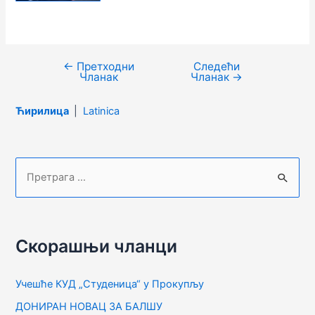
←
Претходни
Следећи
Кретање
Чланак
Чланак
→
чланка
Ћирилица
|
Latinica
П
р
е
т
Скорашњи чланци
р
а
Учешће КУД „Студеница“ у Прокупљу
г
ДОНИРАН НОВАЦ ЗА БАЛШУ
а