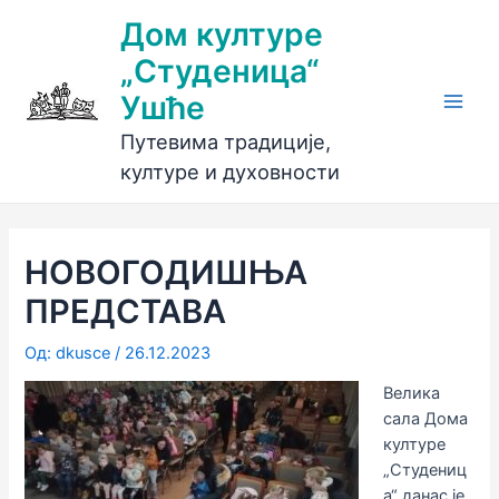
Пређи
Дом културе
на
„Студеница“
садржај
Ушће
Main
Путевима традиције,
Men
културе и духовности
НОВОГОДИШЊА
ПРЕДСТАВА
Од:
dkusce
/
26.12.2023
Велика
сала Дома
културе
„Студениц
а“ данас је