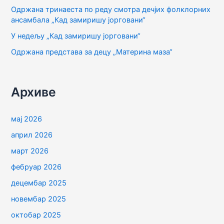
Одржана тринаеста по реду смотра дечјих фолклорних
з
ансамбала „Кад замиришу јорговани“
а
У недељу „Кад замиришу јорговани“
:
Одржана представа за децу „Материна маза“
Архиве
мај 2026
април 2026
март 2026
фебруар 2026
децембар 2025
новембар 2025
октобар 2025